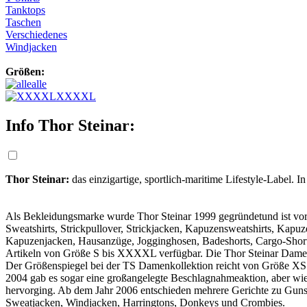
Tanktops
Taschen
Verschiedenes
Windjacken
Größen:
alle
XXXXL
Info Thor Steinar:
Thor Steinar:
das einzigartige, sportlich-maritime Lifestyle-Label.
Als Bekleidungsmarke wurde Thor Steinar 1999 gegründetund ist vor
Sweatshirts, Strickpullover, Strickjacken, Kapuzensweatshirts, Kap
Kapuzenjacken, Hausanzüge, Jo
gginghosen, Badeshorts, Cargo-Short
Artikeln von Größe S bis XXXXL verfügbar.
Die Thor Steinar Damen
Der Größenspiegel bei der TS Damenkollektion reicht von Größe X
2004 gab es sogar eine großangelegte Beschlagnahmeaktion, aber wie s
hervorging. Ab dem Jahr 2006 entschieden mehrere Gerichte zu Gunste
Sweatjacken, Windjacken, Harringtons, Donkeys und Crombies.