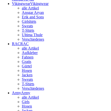
Vikingwear
Vikingwear
alle Artikel
Ansgar Aryan
Erik and Sons
Girlshirts
Sweats
T-Shirts
Ultima Thule
Verschiedenes
RAC
RAC
alle Artikel
Aufkleber
Fahnen
Gratis
Gürtel
Hosen
Jacken
Sweats
T-Shirts
Verschiedenes
Army
Army
alle Artikel
Girls
Hosen
Jacken