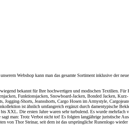
 In unserem Webshop kann man das gesamte Sortiment inklusive der neue
wiegend bekannt für Ihre hochwertigen und modischen Textilien. Für
uzenjacken, Funktionsjacken, Snowboard-Jacken, Bonded Jacken, Kurz-
s, Jogging-Shorts, Jeansshorts, Cargo Hosen im Armystyle, Cargojeans 
kollektion ist ähnlich umfangreich ergänzt durch damentypische Bekl
S bis XXL.
Die ersten Jahre waren sehr turbulend. Es wurde mehrfach v
agt man: Trotz Verbot nicht tot! Es folgten langjährige juristische Aus
n von Thor Steinar, seit dem ist das ursprüngliche Runenlogo wieder 