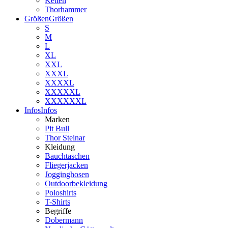
Ketten
Thorhammer
Größen
Größen
S
M
L
XL
XXL
XXXL
XXXXL
XXXXXL
XXXXXXL
Infos
Infos
Marken
Pit Bull
Thor Steinar
Kleidung
Bauchtaschen
Fliegerjacken
Jogginghosen
Outdoorbekleidung
Poloshirts
T-Shirts
Begriffe
Dobermann