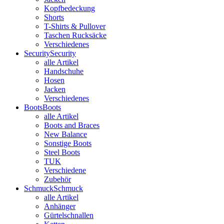
Kopfbedeckung
Shorts
T-Shirts & Pullover
Taschen Rucksäcke
Verschiedenes
Security
Security
alle Artikel
Handschuhe
Hosen
Jacken
Verschiedenes
Boots
Boots
alle Artikel
Boots and Braces
New Balance
Sonstige Boots
Steel Boots
TUK
Verschiedene
Zubehör
Schmuck
Schmuck
alle Artikel
Anhänger
Gürtelschnallen