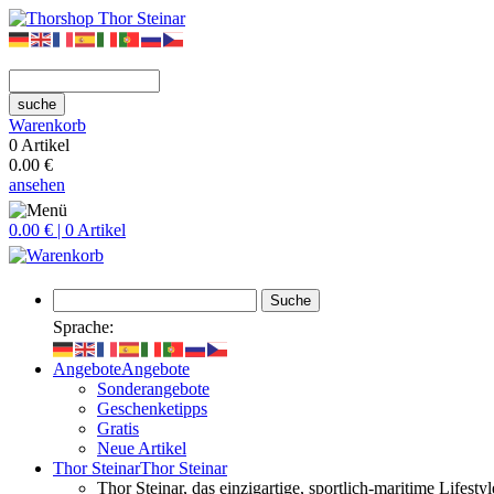
suche
Warenkorb
0 Artikel
0.00 €
ansehen
0.00 € | 0 Artikel
Suche
Sprache:
Angebote
Angebote
Sonderangebote
Geschenketipps
Gratis
Neue Artikel
Thor Steinar
Thor Steinar
Thor Steinar, das einzigartige, sportlich-maritime Lifes