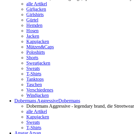
alle Artikel
Girljacken
Girlshirts
Gürtel
Hemden
Hosen
Jacken
Kapujacken
Mützen&Caps
Poloshirts
Shorts
Sweatjacken
Sweats
T-Shirts
Tanktops
Taschen
Verschiedenes
Windjacken
Dobermans Aggressive
Dobermans
Dobermans Aggressive - legendary brand, die Streetwear
alle Artikel
Kapujacken
Sweats
T-Shirts
Ansgar Aryan