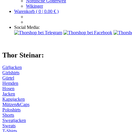
Nordische Götterwelt
Wikinger
Warenkorb ( 0 | 0.00 € )
Social Media:
Thor Steinar:
Girljacken
Girlshirts
Gürtel
Hemden
Hosen
Jacken
Kapujacken
Mützen&Caps
Poloshirts
Shorts
Sweatjacken
Sweats
T-Shirts