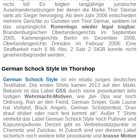
nicht tot! Es folgten langjährige juristische
Auseinandersetzungen bei denen die Marke Thor Steinar
stets als Sieger hervorging. Ab dem Jahr 2006 entschieden
mehrere Gerichte zu Gunsten von Thor Steinar, seitdem ist
das ursprüngliche
Runenlogo wieder legal tragbar
.
Brandenburgischen Oberlandesgerichts im September
2005, Kammergerichts Berlin im Dezember 2006,
Oberlandesgerichts Dresden im Februar 2008: Eine
Strafbarkeit nach § 86 Abs. 2 Satz 2 StGB konnte nicht
gesehen/begründet werden.
German Schock Style im Thorshop
German Schock Style
ist ein relativ junges deutsches
Textillabel. Die ersten Shirts kamen 2013 auf den Markt.
Bekannt ist das Label
GSS
durch seine provokanten teils
lustigen
Wehrmacht-Motiven
, wie „bei Opa war noch
Ordnung, Ran an den Feind, German Sniper, Gute Laune
hat Vorfahrt, Black Angels, German Schützenfest, Dran
drauf drüber oder nach fest kommt ab“. Außer T Shirts
vertreibt das Label German Schock Style noch Pullover und
Kapuzenpullover. Derzeit gibt es Vertriebsstützpunkte in
Chemnitz und Zwickau. In Zukunft sind von diesem Label
sicherlich noch weitere tolle provokante und
krasse Motive