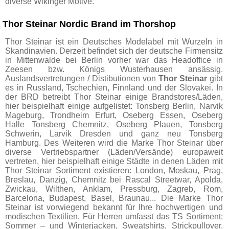
diverse Wikinger Motive.
Thor Steinar Nordic Brand im Thorshop
Thor Steinar ist ein Deutsches Modelabel mit Wurzeln in
Skandinavien. Derzeit befindet sich der deutsche Firmensitz
in Mittenwalde bei Berlin vorher war das Headoffice in
Zeesen bzw. Königs Wusterhausen ansässig.
Auslandsvertretungen / Distibutionen von
Thor Steinar
gibt
es in Russland, Tschechien, Finnland und der Slovakei. In
der BRD betreibt Thor Steinar einige Brandstores/Läden,
hier beispielhaft einige aufgelistet: Tonsberg Berlin, Narvik
Mageburg, Trondheim Erfurt, Oseberg Essen, Oseberg
Halle Tonsberg Chemnitz, Oseberg Plauen, Tonsberg
Schwerin, Larvik Dresden und ganz neu Tonsberg
Hamburg. Des Weiteren wird die Marke Thor Steinar über
diverse Vertriebspartner (Läden/Versände) europaweit
vertreten, hier beispielhaft einige Städte in denen Läden mit
Thor Steinar Sortiment existieren: London, Moskau, Prag,
Breslau, Danzig, Chemnitz bei Rascal Streetwar, Apolda,
Zwickau, Wilthen, Anklam, Pressburg, Zagreb, Rom,
Barcelona, Budapest, Basel, Braunau... Die Marke Thor
Steinar ist vorwiegend bekannt für Ihre hochwertigen und
modischen Textilien. Für Herren umfasst das TS Sortiment:
Sommer – und Winterjacken, Sweatshirts, Strickpullover,