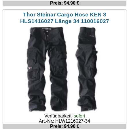
Preis: 94.90 €
Thor Steinar Cargo Hose KEN 3
HLS1416027 Länge 34 110016027
Verfügbarkeit:
sofort
Art.-Nr.: HLW1216027-34
Preis: 94.90 €