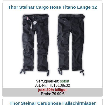
Thor Steinar Cargo Hose Titano Länge 32
Verfügbarkeit:
sofort
Art.-Nr.: HL16138s32
jetzt 20% billiger
Preis: 79.90 €
Thor Steinar Cargohose Fallschirmjäger