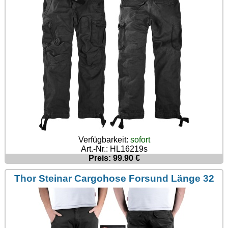
Verfügbarkeit:
sofort
Art.-Nr.: HL16219s
Preis: 99.90 €
Thor Steinar Cargohose Forsund Länge 32