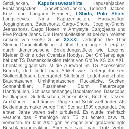
Strickjacken,
Kapuzensweatshirts
, Kapuzenjacken,
Funktionsjacken , Snowboard-Jacken, Bonded Jacken,
Kurz- und Langarm Hemden,
T-Shirts
,
Polo Shirts
,
Longsleeves, Ninja Kapuzenjacken, Hausanzüge,
Jogginghosen, Badeshorts, Cargo-Shorts, Jogging-Shorts,
Jeansshorts, Cargo Hosen im Armystyle, Cargojeans und
Five Pocket Jeans. Die Herrenkollektion ist bei den meisten
Artikeln von Größe S bis
XXXXL
verfügbar. Die Thor
Steinar Damenkollektion ist ähnlich umfangreich ergänzt
durch damentypische Bekleidungsstücke wie Leggins,
Kleider, Bikinis oder Oversize Hoodys. Der Größenspiegel
bei der TS Damenkollektion reicht von Größe XS bis XXL.
Ebenfalls gigantisch ist die Auswahl im TS Accessoires
Bereich, dort findet man Artikel wie: Ledergeldbörsen,
Stoffgeldbörsen, Ledergürtel, Stoffgürtel, Lederhandschuhe,
Bauchtaschen, Umhängetaschen, Rucksäcke, Socken,
Sonnenbrillen, Fussmatten, Sturm Feuerzeuge,
Handyhüllen, Schlüsselanhänger, Badelatschen, Basecaps,
Feldkappen, Gürteltaschen, Strickmützen, Becher, Tassen,
Armbänder, Thorhämmer, Ringe und Schlüsselbänder. Als
Bekleidungsmarke wurde Thor Steinar 1999 gegründet. Die
ersten Jahre waren sehr turbulend. Es wurde mehrfach
versucht das Firmenlogo von TS zu ächten bzw. zu
verbieten. Im Jahr 2004 gab es sogar eine großangelegte
Beschlagnahmeaktion. Aber wie sagt man: Trotz Verbot