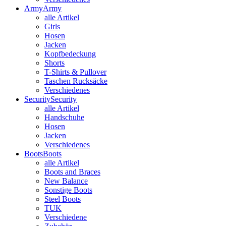
Army
Army
alle Artikel
Girls
Hosen
Jacken
Kopfbedeckung
Shorts
T-Shirts & Pullover
Taschen Rucksäcke
Verschiedenes
Security
Security
alle Artikel
Handschuhe
Hosen
Jacken
Verschiedenes
Boots
Boots
alle Artikel
Boots and Braces
New Balance
Sonstige Boots
Steel Boots
TUK
Verschiedene