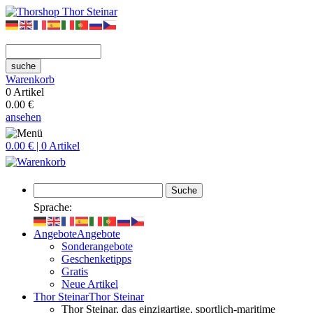
suche
Warenkorb
0 Artikel
0.00 €
ansehen
0.00 € | 0 Artikel
Suche
Sprache:
Angebote
Angebote
Sonderangebote
Geschenketipps
Gratis
Neue Artikel
Thor Steinar
Thor Steinar
Thor Steinar, das einzigartige, sportlich-maritime