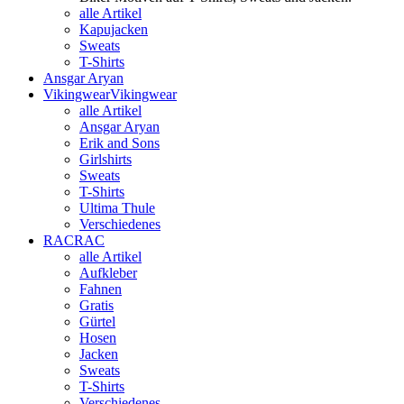
alle Artikel
Kapujacken
Sweats
T-Shirts
Ansgar Aryan
Vikingwear
Vikingwear
alle Artikel
Ansgar Aryan
Erik and Sons
Girlshirts
Sweats
T-Shirts
Ultima Thule
Verschiedenes
RAC
RAC
alle Artikel
Aufkleber
Fahnen
Gratis
Gürtel
Hosen
Jacken
Sweats
T-Shirts
Verschiedenes