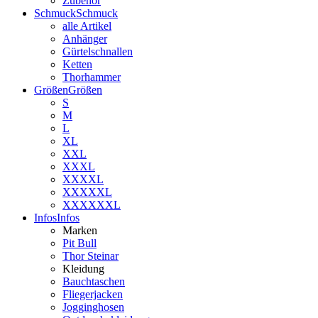
Zubehör
Schmuck
Schmuck
alle Artikel
Anhänger
Gürtelschnallen
Ketten
Thorhammer
Größen
Größen
S
M
L
XL
XXL
XXXL
XXXXL
XXXXXL
XXXXXXL
Infos
Infos
Marken
Pit Bull
Thor Steinar
Kleidung
Bauchtaschen
Fliegerjacken
Jogginghosen