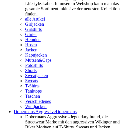
Lifestyle-Label. In unserem Webshop kann man das
gesamte Sortiment inklusive der neuesten Kollektion
finden.
alle Artikel
Girljacken
Girlshirts
Gürtel
Hemden
Hosen
Jacken
Kapujacken
Mützen&Caps
Poloshirts
Shorts
Sweatjacken
Sweats
T-Shirts
Tanktops
Taschen
Verschiedenes
Windjacken
Dobermans Aggressive
Dobermans
Dobermans Aggressive - legendary brand, die
Streetwear Marke mit den aggressiven Wikinger und
Biker Motiven auf T-Shirts, Sweats und Jacken.