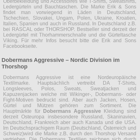
Oberbekleidung und Accessoires wie T-Shirts, Sweatshirts,
Ledergürteln und Bauchtaschen. Die Marke Erik & Sons
findet man vorwiegend in Läden in Deutschland,
Tschechien, Slovakei, Ungarn, Polen, Ukraine, Kroatien,
Italien, Spanien und auch in Russland. In Deutschland z.B.
bei RASCAL oder THORSHOP. Bestseller sind derzeit der
Ledergürtel mit Thorhammerschnalle und die Gürteltasche
Viking. Für mehr Infos besucht bitte die Erik and Sons
Facebookseite.
Dobermans Aggressive – Nordic Division im
Thorshop
Dobermans Aggressive ist eine Nordeuropäische
Textilmarke. Hauptsächlich vertreibt DA T-Shirts,
Longsleeves, Polos, Sweats, Sweatjacken und
Kapuzenjacken welche mit Wikinger-, Dobermans- oder
Fight-Motiven bedruckt sind. Aber auch Jacken, Hosen,
Gürtel und Mützen gehören zum Sortiment. Die
Hauptmärkte für
Dobermans Aggressive
Kleidung sind
derzeit Osteuropa insbesondere Russland, Skaninavien,
Deutschland, Frankreich aber auch Kanada und die USA.
Im Deutschsprachigem Raum (Deutschland, Österreich und
Schweiz)wird die Marke z.B. durch den Thorshop Versand
vertrieben. Die Dobermans Textilien zeichnen sich durch