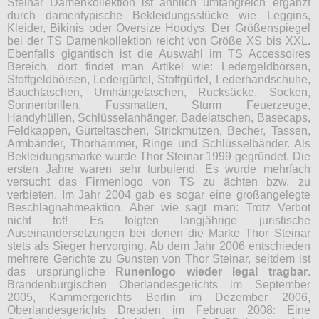
Steinar Damenkollektion ist ähnlich umfangreich ergänzt
durch damentypische Bekleidungsstücke wie Leggins,
Kleider, Bikinis oder Oversize Hoodys. Der Größenspiegel
bei der TS Damenkollektion reicht von Größe XS bis XXL.
Ebenfalls gigantisch ist die Auswahl im TS Accessoires
Bereich, dort findet man Artikel wie: Ledergeldbörsen,
Stoffgeldbörsen, Ledergürtel, Stoffgürtel, Lederhandschuhe,
Bauchtaschen, Umhängetaschen, Rucksäcke, Socken,
Sonnenbrillen, Fussmatten, Sturm Feuerzeuge,
Handyhüllen, Schlüsselanhänger, Badelatschen, Basecaps,
Feldkappen, Gürteltaschen, Strickmützen, Becher, Tassen,
Armbänder, Thorhämmer, Ringe und Schlüsselbänder. Als
Bekleidungsmarke wurde Thor Steinar 1999 gegründet. Die
ersten Jahre waren sehr turbulend. Es wurde mehrfach
versucht das Firmenlogo von TS zu ächten bzw. zu
verbieten. Im Jahr 2004 gab es sogar eine großangelegte
Beschlagnahmeaktion. Aber wie sagt man: Trotz Verbot
nicht tot! Es folgten langjährige juristische
Auseinandersetzungen bei denen die Marke Thor Steinar
stets als Sieger hervorging. Ab dem Jahr 2006 entschieden
mehrere Gerichte zu Gunsten von Thor Steinar, seitdem ist
das ursprüngliche
Runenlogo wieder legal tragbar
.
Brandenburgischen Oberlandesgerichts im September
2005, Kammergerichts Berlin im Dezember 2006,
Oberlandesgerichts Dresden im Februar 2008: Eine