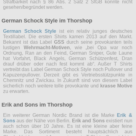
Strafbarkeit nach § 86 Abs. 2 Satz 2 StGB konnte nicht
gesehen/begründet werden.
German Schock Style im Thorshop
German Schock Style
ist ein relativ junges deutsches
Textillabel. Die ersten Shirts kamen 2013 auf den Markt.
Bekannt ist das Label
GSS
durch seine provokanten teils
lustigen
Wehrmacht-Motiven
, wie „bei Opa war noch
Ordnung, Ran an den Feind, German Sniper, Gute Laune
hat Vorfahrt, Black Angels, German Schützenfest, Dran
drauf drüber oder nach fest kommt ab“. Außer T Shirts
vertreibt das Label German Schock Style noch Pullover und
Kapuzenpullover. Derzeit gibt es Vertriebsstützpunkte in
Chemnitz und Zwickau. In Zukunft sind von diesem Label
sicherlich noch weitere tolle provokante und
krasse Motive
zu erwarten.
Erik and Sons im Thorshop
Ein weiterer German Nordic Brand ist die Marke
Erik &
Sons
aus der Nähe von Berlin.
Erik and Sons
existiert nun
auch schon über 10 Jahre. Es ist eine kleine aber feine
Marke. Das Sortiment besteht hauptsächlich aus