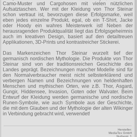
Camo-Muster und Cargohosen mit vielen nützlichen
Aufsatztaschen. Wer mit der Kleidung von Thor Steinar
schon vertraut ist, bevorzugen diese Erfolgsmarke, weil
eben jedes einzelne Produkt, egal, ob ein T-Shirt, Jacke
oder Hoody ein wahres Meisterwerk ist! Neben der
herausragenden Produktqualität liegt das Erfolgsgeheimnis
auch im kreativen Design, basiert auf den detailtreuen
Applikationen, 3D-Prints und kontrastreicher Stickerei.
Das Markenzeichen Thor Steinar wurzelt tief der
germanisch nordischen Mythologie. Die Produkte von Thor
Steinar sind von der traditionsreichen Geschichte des
Landes geprägt. Bezeichnungen mancher Modelle sind für
den Normalverbraucher meist nicht selbsterklärend und
verbergen Namen und Bezeichnungen von heldenhaften
Menschen und mythischen Orten, wie z.B. Thor, Asgard,
Gungir, Hiddensee, Invasion, Goten oder Walvater. Beim
Entwurf der Kleidung werden germanische und nordische
Runen-Symbole, wie auch Symbole aus der Geschichte,
die mit dem Glauben und der Mythologie der alten Wikinger
in Verbindung gebracht wird, verwendet!
Hersteller:
MediaTex GmbH
Nuthestr. 1