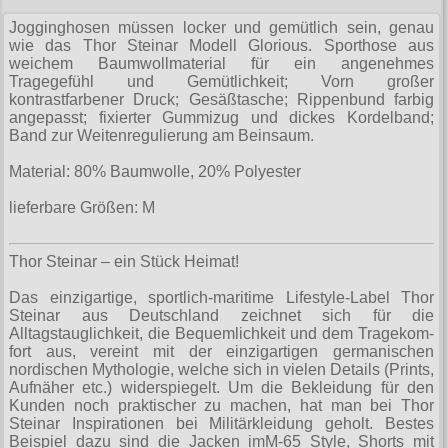
XXXXL
Fliegerjacken
Jogginghosen müssen locker und gemütlich sein, genau
wie das Thor Steinar Modell Glorious. Sporthose aus
XXXXXL
Jogginghosen
weichem Baumwollmaterial für ein angenehmes
Tragegefühl und Gemütlichkeit; Vorn großer
XXXXXXL
Outdoorbekleidung
kontrastfarbener Druck; Gesäßtasche; Rippenbund farbig
angepasst; fixierter Gummizug und dickes Kordelband;
Poloshirts
Band zur Weitenregulierung am Beinsaum.
T-Shirts
Material: 80% Baumwolle, 20% Polyester
Begriffe
lieferbare Größen: M
Dobermann
Thor Steinar – ein Stück Heimat!
Nordische Götterwelt
Das einzigartige, sportlich-maritime Lifestyle-Label Thor
Wikinger
Steinar aus Deutschland zeichnet sich für die
Alltagstauglichkeit, die Bequemlichkeit und dem Tra­ge­kom­
fort aus, vereint mit der einzigartigen germanischen
nordischen Mythologie, welche sich in vielen Details (Prints,
Aufnäher etc.) widerspiegelt. Um die Bekleidung für den
Kunden noch praktischer zu machen, hat man bei Thor
Steinar Inspirationen bei Militärkleidung geholt. Bestes
Beispiel dazu sind die Jacken imМ-65 Style, Shorts mit