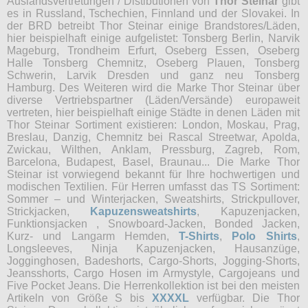
Auslandsvertretungen / Distibutionen von
Thor Steinar
gibt
es in Russland, Tschechien, Finnland und der Slovakei. In
der BRD betreibt Thor Steinar einige Brandstores/Läden,
hier beispielhaft einige aufgelistet: Tonsberg Berlin, Narvik
Mageburg, Trondheim Erfurt, Oseberg Essen, Oseberg
Halle Tonsberg Chemnitz, Oseberg Plauen, Tonsberg
Schwerin, Larvik Dresden und ganz neu Tonsberg
Hamburg. Des Weiteren wird die Marke Thor Steinar über
diverse Vertriebspartner (Läden/Versände) europaweit
vertreten, hier beispielhaft einige Städte in denen Läden mit
Thor Steinar Sortiment existieren: London, Moskau, Prag,
Breslau, Danzig, Chemnitz bei Rascal Streetwar, Apolda,
Zwickau, Wilthen, Anklam, Pressburg, Zagreb, Rom,
Barcelona, Budapest, Basel, Braunau... Die Marke Thor
Steinar ist vorwiegend bekannt für Ihre hochwertigen und
modischen Textilien. Für Herren umfasst das TS Sortiment:
Sommer – und Winterjacken, Sweatshirts, Strickpullover,
Strickjacken,
Kapuzensweatshirts
, Kapuzenjacken,
Funktionsjacken , Snowboard-Jacken, Bonded Jacken,
Kurz- und Langarm Hemden,
T-Shirts
,
Polo Shirts
,
Longsleeves, Ninja Kapuzenjacken, Hausanzüge,
Jogginghosen, Badeshorts, Cargo-Shorts, Jogging-Shorts,
Jeansshorts, Cargo Hosen im Armystyle, Cargojeans und
Five Pocket Jeans. Die Herrenkollektion ist bei den meisten
Artikeln von Größe S bis
XXXXL
verfügbar. Die Thor